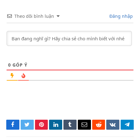
Theo dõi bình luận
Đăng nhập
0
GÓP Ý
Facebook
Twitter
Pinterest
LinkedIn
Tumblr
Email
Reddit
VKontakte
Tele