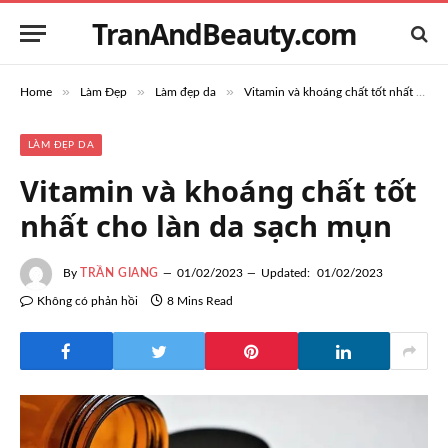
TranAndBeauty.com
»
»
»
Home
Làm Đẹp
Làm đẹp da
Vitamin và khoáng chất tốt nhất cho làn da sạch mụn
LÀM ĐẸP DA
Vitamin và khoáng chất tốt
nhất cho làn da sạch mụn
By
TRẦN GIANG
01/02/2023
Updated:
01/02/2023
Không có phản hồi
8 Mins Read