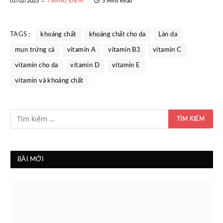
01/02/2023
TRANG ĐIỂM
3 Mins Read
TAGS :
khoáng chất
khoáng chất cho da
Làn da
mụn trứng cá
vitamin A
vitamin B3
vitamin C
vitamin cho da
vitamin D
vitamin E
vitamin và khoáng chất
BÀI MỚI