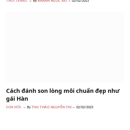
THỜI TRANG
By
KHÁNH NGỌC ĐỖ
02/02/2023
Cách đánh son lòng môi chuẩn đẹp như
gái Hàn
SON MÔI
By
THU THẢO NGUYỄN THỊ
02/02/2023