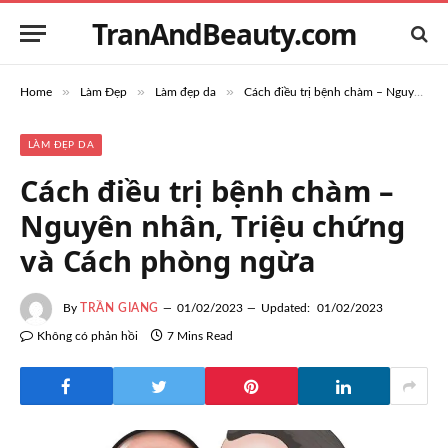
TranAndBeauty.com
»
»
»
Home
Làm Đẹp
Làm đẹp da
Cách điều trị bệnh chàm – Nguyên nhân, Triệu chứng và Cách phòng ngừa
LÀM ĐẸP DA
Cách điều trị bệnh chàm –
Nguyên nhân, Triệu chứng
và Cách phòng ngừa
By
TRẦN GIANG
01/02/2023
Updated:
01/02/2023
Không có phản hồi
7 Mins Read