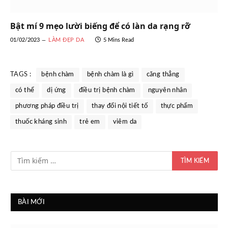
Bật mí 9 mẹo lười biếng để có làn da rạng rỡ
01/02/2023
LÀM ĐẸP DA
5 Mins Read
TAGS :
bệnh chàm
bệnh chàm là gì
căng thẳng
có thể
dị ứng
điều trị bệnh chàm
nguyên nhân
phương pháp điều trị
thay đổi nội tiết tố
thực phẩm
thuốc kháng sinh
trẻ em
viêm da
BÀI MỚI