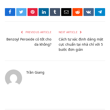
Facebook
Twitter
Pinterest
LinkedIn
Tumblr
Email
Reddit
VKontakte
Tele
PREVIOUS ARTICLE
NEXT ARTICLE
Benzoyl Peroxide có tốt cho
Cách tự xác định dáng mặt
da không?
cực chuẩn tại nhà chỉ với 5
bước đơn giản
Trần Giang