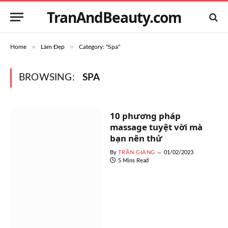
TranAndBeauty.com
»
»
Home
Làm Đẹp
Category: "Spa"
BROWSING:
SPA
10 phương pháp
massage tuyệt vời mà
bạn nên thử
By
TRẦN GIANG
01/02/2023
5 Mins Read