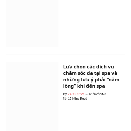
Lựa chọn các dịch vụ
chăm sóc da tại spa và
những lưu ý phải “nằm
lòng” khi đến spa
By
ZOELEE99
01/02/2023
12 Mins Read