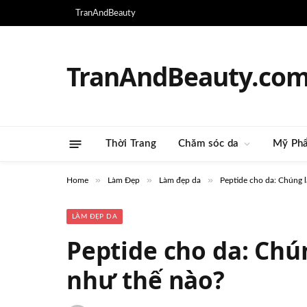
TranAndBeauty
TranAndBeauty.co
Thời Trang
Chăm sóc da
Mỹ Ph
»
»
»
Home
Làm Đẹp
Làm đẹp da
Peptide cho da: Chúng l
LÀM ĐẸP DA
Peptide cho da: Chú
như thế nào?