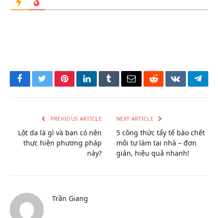
Facebook
Twitter
Pinterest
LinkedIn
Tumblr
Email
Reddit
VKontakte
Tele
PREVIOUS ARTICLE
NEXT ARTICLE
Lột da là gì và bạn có nên
5 công thức tẩy tế bào chết
thực hiện phương pháp
môi tự làm tại nhà – đơn
này?
giản, hiệu quả nhanh!
Trần Giang