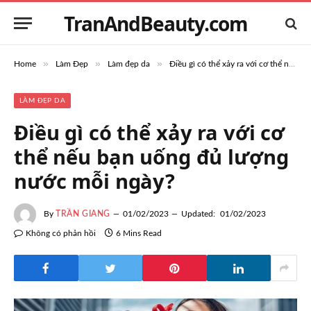
TranAndBeauty.com
»
»
»
Home
Làm Đẹp
Làm đẹp da
Điều gì có thể xảy ra với cơ thể nếu bạn uống đủ lượng nước mỗi ngày?
LÀM ĐẸP DA
Điều gì có thể xảy ra với cơ
thể nếu bạn uống đủ lượng
nước mỗi ngày?
By
TRẦN GIANG
01/02/2023
Updated:
01/02/2023
Không có phản hồi
6 Mins Read