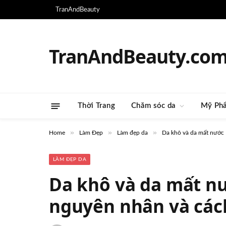
TranAndBeauty
TranAndBeauty.co
Thời Trang
Chăm sóc da
Mỹ Ph
»
»
»
Home
Làm Đẹp
Làm đẹp da
Da khô và da mất nước –
LÀM ĐẸP DA
Da khô và da mất nư
nguyên nhân và cách