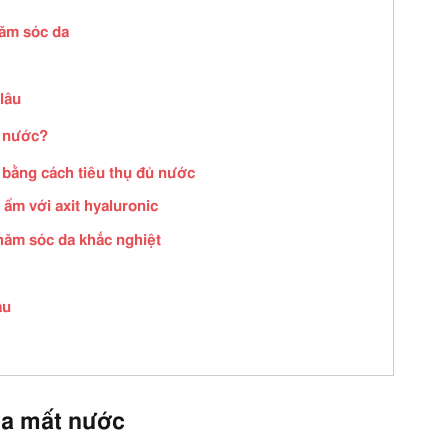
hăm sóc da
lâu
t nước?
 bằng cách tiêu thụ đủ nước
 ẩm với axit hyaluronic
hăm sóc da khắc nghiệt
âu
da mất nước