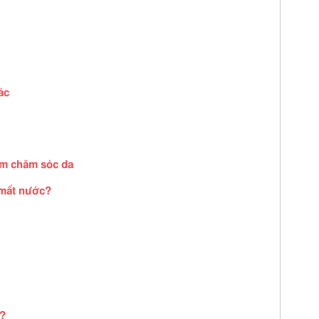
ác
ẩm chăm sóc da
 mất nước?
ô?