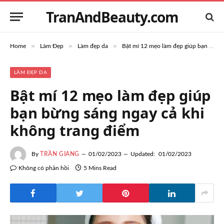
TranAndBeauty.com
»
»
»
Home
Làm Đẹp
Làm đẹp da
Bật mí 12 mẹo làm đẹp giúp bạn bừng sáng ngay cả khi không trang điểm
LÀM ĐẸP DA
Bật mí 12 mẹo làm đẹp giúp
bạn bừng sáng ngay cả khi
không trang điểm
By
TRẦN GIANG
01/02/2023
Updated:
01/02/2023
Không có phản hồi
5 Mins Read