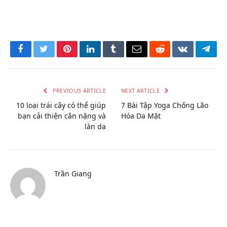
Facebook
Twitter
Pinterest
LinkedIn
Tumblr
Email
Reddit
VKontakte
Tele
PREVIOUS ARTICLE
NEXT ARTICLE
10 loại trái cây có thể giúp
7 Bài Tập Yoga Chống Lão
bạn cải thiện cân nặng và
Hóa Da Mặt
làn da
Trần Giang