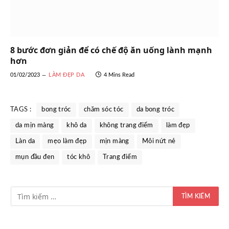
8 bước đơn giản để có chế độ ăn uống lành mạnh
hơn
01/02/2023
LÀM ĐẸP DA
4 Mins Read
TAGS :
bong tróc
chăm sóc tóc
da bong tróc
da mịn màng
khô da
không trang điểm
làm đẹp
Làn da
mẹo làm đẹp
mịn màng
Môi nứt nẻ
mụn đầu đen
tóc khô
Trang điểm