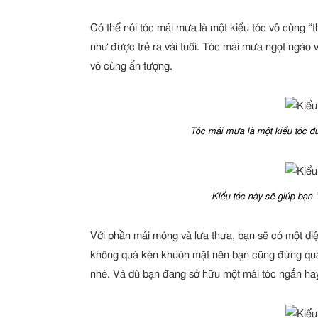
Có thể nói tóc mái mưa là một kiểu tóc vô cùng “t
như được trẻ ra vài tuổi. Tóc mái mưa ngọt ngào
vô cùng ấn tượng.
Tóc mái mưa là một kiểu tóc đượ
Kiểu tóc này sẽ giúp bạn “ă
Với phần mái mỏng và lưa thưa, bạn sẽ có một d
không quá kén khuôn mặt nên bạn cũng đừng quá l
nhé. Và dù bạn đang sở hữu một mái tóc ngắn hay