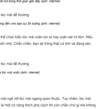
t hot trong thời gian gần đây (ảnh: internet)
ng đến cho bạn sự ấn tượng (ảnh: internet)
 thể chọn kiểu tóc mái xoăn lọn to hay xoăn sợi mì tôm. Nếu
 uốn nhé. Chắc chắn, bạn sẽ trông thật cá tính và đáng yêu
tóc mái xoăn (ảnh: internet)
 mái ngố với tóc mái ngang quen thuộc. Tuy nhiên, tóc mái
ạn là một cô nàng thích phá cách thì còn chần chừ gì mà không