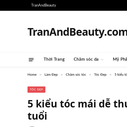
TranAndBeauty
TranAndBeauty.co
Thời Trang
Chăm sóc da
Mỹ Ph
»
»
»
»
Home
Làm Đẹp
Chăm sóc tóc
Tóc Đẹp
5 kiểu t
TÓC ĐẸP
5 kiểu tóc mái dễ th
tuổi