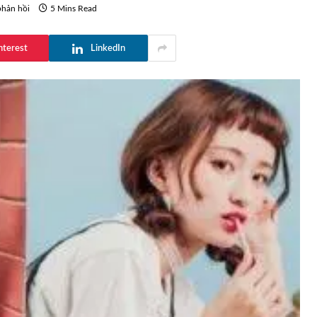
phản hồi
5 Mins Read
nterest
LinkedIn