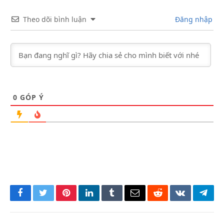
Theo dõi bình luận
Đăng nhập
0
GÓP Ý
Facebook
Twitter
Pinterest
LinkedIn
Tumblr
Email
Reddit
VKontakte
Tele