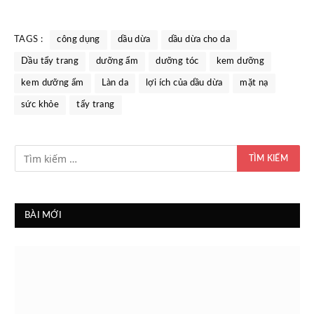
TAGS :
công dụng
dầu dừa
dầu dừa cho da
Dầu tẩy trang
dưỡng ẩm
dưỡng tóc
kem dưỡng
kem dưỡng ẩm
Làn da
lợi ích của dầu dừa
mặt nạ
sức khỏe
tẩy trang
BÀI MỚI