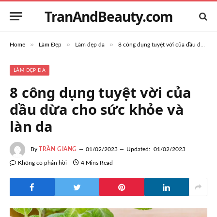
TranAndBeauty.com
»
»
»
Home
Làm Đẹp
Làm đẹp da
8 công dụng tuyệt vời của dầu dừa cho sức khỏe và làn da
LÀM ĐẸP DA
8 công dụng tuyệt vời của
dầu dừa cho sức khỏe và
làn da
By
TRẦN GIANG
01/02/2023
Updated:
01/02/2023
Không có phản hồi
4 Mins Read