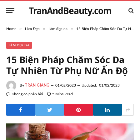
TranAndBeauty.com
»
»
»
Home
Làm Đẹp
Làm đẹp da
15 Biện Pháp Chăm Sóc Da Tự Nhiên Từ Phụ Nữ Ấn Độ
LÀM ĐẸP DA
15 Biện Pháp Chăm Sóc Da
Tự Nhiên Từ Phụ Nữ Ấn Độ
By
TRẦN GIANG
01/02/2023
Updated:
01/02/2023
Không có phản hồi
5 Mins Read