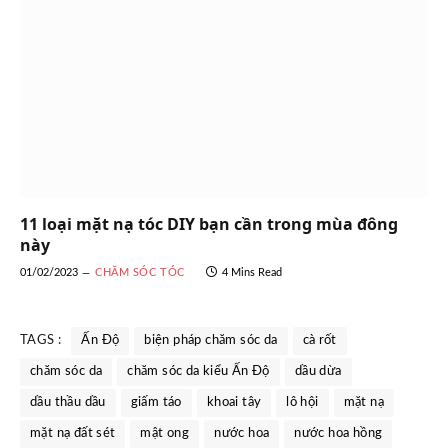
11 loại mặt nạ tóc DIY bạn cần trong mùa đông
này
01/02/2023
CHĂM SÓC TÓC
4 Mins Read
TAGS :
Ấn Độ
biện pháp chăm sóc da
cà rốt
chăm sóc da
chăm sóc da kiểu Ấn Độ
dầu dừa
dầu thầu dầu
giấm táo
khoai tây
lô hội
mặt nạ
mặt nạ đất sét
mật ong
nước hoa
nước hoa hồng