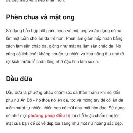
da đều màu và ít nếp nhăn hơn.
Phèn chua và mật ong
Sử dụng hỗn hợp bột phèn chua và mật ong và áp dụng nó hai
lần một tuần cho làn da trẻ hơn. Phèn làm giảm nếp nhăn bằng
cách làm săn chắc da, giống như mặt nạ làm săn chắc da. Nó
cũng có tinh chất kháng khuẩn tự nhiên và khả năng thu nhỏ rõ
rệt kích thước lỗ chân lông nhờ đặc tính làm se da.
Dầu dừa
Dầu dừa là phương pháp chăm sóc da thần thánh khi nói đến
phụ nữ Ấn Độ – họ thoa nó lên da, tóc và móng tay để có làn da
mềm mượt tự nhiên khiến bạn có mùi như một hòn đảo. Sử dụng
nó như một
phương pháp điều trị
tại chỗ hoặc chấm nhẹ lên
mặt của bạn để có vẻ đẹp tỏa sáng như một nữ hoàng sắc đẹp.