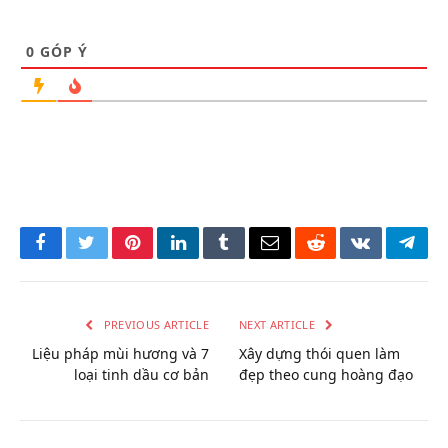
0
GÓP Ý
Facebook
Twitter
Pinterest
LinkedIn
Tumblr
Email
Reddit
VKontakte
Tele
PREVIOUS ARTICLE
NEXT ARTICLE
Liệu pháp mùi hương và 7
Xây dựng thói quen làm
loại tinh dầu cơ bản
đẹp theo cung hoàng đạo