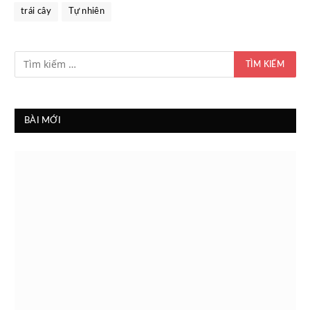
trái cây
Tự nhiên
BÀI MỚI