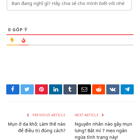
0
GÓP Ý
Facebook
Twitter
Pinterest
LinkedIn
Tumblr
Email
Reddit
VKontakte
Tele
PREVIOUS ARTICLE
NEXT ARTICLE
Mụn ở da khô: Làm thế nào
Nguyên nhân nào gây mụn
để điều trị đúng cách?
lưng? Bật mí 7 mẹo ngăn
ngừa tình trạng này!