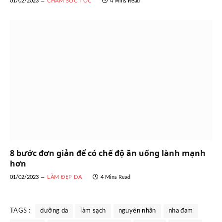
01/02/2023
CHĂM SÓC TÓC
4 Mins Read
8 bước đơn giản để có chế độ ăn uống lành mạnh
hơn
01/02/2023
LÀM ĐẸP DA
4 Mins Read
TAGS :
dưỡng da
làm sạch
nguyên nhân
nha đam