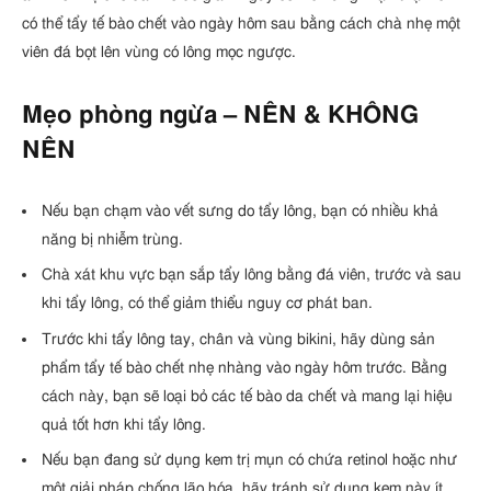
có thể tẩy tế bào chết vào ngày hôm sau bằng cách chà nhẹ một
viên đá bọt lên vùng có lông mọc ngược.
Mẹo phòng ngừa – NÊN & KHÔNG
NÊN
Nếu bạn chạm vào vết sưng do tẩy lông, bạn có nhiều khả
năng bị nhiễm trùng.
Chà xát khu vực bạn sắp tẩy lông bằng đá viên, trước và sau
khi tẩy lông, có thể giảm thiểu nguy cơ phát ban.
Trước khi tẩy lông tay, chân và vùng bikini, hãy dùng sản
phẩm tẩy tế bào chết nhẹ nhàng vào ngày hôm trước. Bằng
cách này, bạn sẽ loại bỏ các tế bào da chết và mang lại hiệu
quả tốt hơn khi tẩy lông.
Nếu bạn đang sử dụng kem trị mụn có chứa retinol hoặc như
một giải pháp chống lão hóa, hãy tránh sử dụng kem này ít