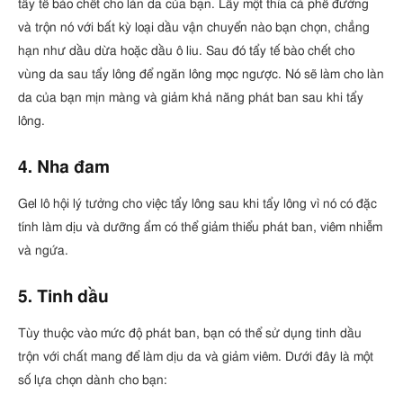
tẩy tế bào chết cho làn da của bạn. Lấy một thìa cà phê đường
và trộn nó với bất kỳ loại dầu vận chuyển nào bạn chọn, chẳng
hạn như dầu dừa hoặc dầu ô liu. Sau đó tẩy tế bào chết cho
vùng da sau tẩy lông để ngăn lông mọc ngược. Nó sẽ làm cho làn
da của bạn mịn màng và giảm khả năng phát ban sau khi tẩy
lông.
4. Nha đam
Gel lô hội lý tưởng cho việc tẩy lông sau khi tẩy lông vì nó có đặc
tính làm dịu và dưỡng ẩm có thể giảm thiểu phát ban, viêm nhiễm
và ngứa.
5. Tinh dầu
Tùy thuộc vào mức độ phát ban, bạn có thể sử dụng tinh dầu
trộn với chất mang để làm dịu da và giảm viêm. Dưới đây là một
số lựa chọn dành cho bạn: