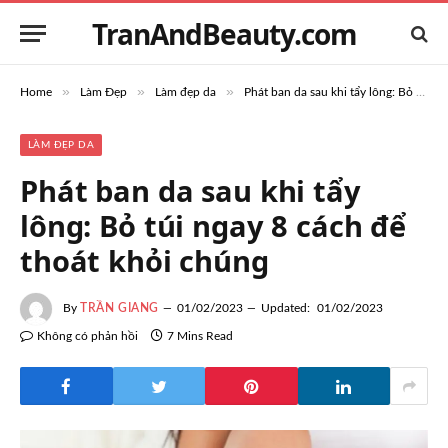
TranAndBeauty.com
»
»
»
Home
Làm Đẹp
Làm đẹp da
Phát ban da sau khi tẩy lông: Bỏ túi ngay 8 cách để thoát khỏi chúng
LÀM ĐẸP DA
Phát ban da sau khi tẩy
lông: Bỏ túi ngay 8 cách để
thoát khỏi chúng
By
TRẦN GIANG
01/02/2023
Updated:
01/02/2023
Không có phản hồi
7 Mins Read