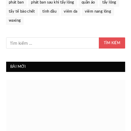
phát ban
phát ban sau khi tẩy lông
quần áo
tẩy lông
tẩy tế bào chết
tinh dầu
viêm da
viêm nang lông
waxing
BÀI MỚI