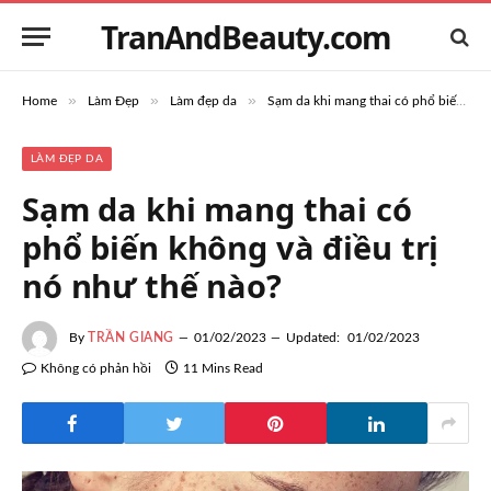
TranAndBeauty.com
»
»
»
Home
Làm Đẹp
Làm đẹp da
Sạm da khi mang thai có phổ biến không và điều trị nó như thế nào?
LÀM ĐẸP DA
Sạm da khi mang thai có
phổ biến không và điều trị
nó như thế nào?
By
TRẦN GIANG
01/02/2023
Updated:
01/02/2023
Không có phản hồi
11 Mins Read