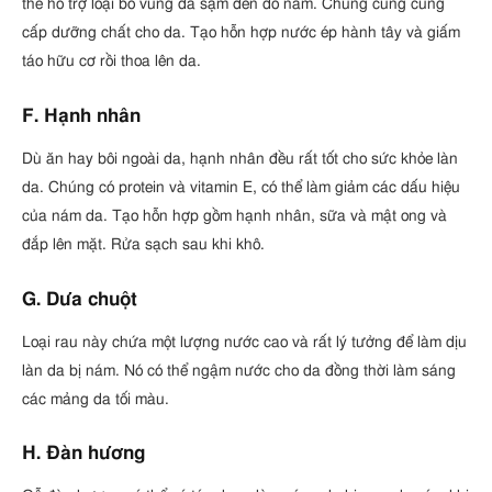
thể hỗ trợ loại bỏ vùng da sạm đen do nám. Chúng cũng cung
cấp dưỡng chất cho da. Tạo hỗn hợp nước ép hành tây và giấm
táo hữu cơ rồi thoa lên da.
F. Hạnh nhân
Dù ăn hay bôi ngoài da, hạnh nhân đều rất tốt cho sức khỏe làn
da. Chúng có protein và vitamin E, có thể làm giảm các dấu hiệu
của nám da. Tạo hỗn hợp gồm hạnh nhân, sữa và mật ong và
đắp lên mặt. Rửa sạch sau khi khô.
G. Dưa chuột
Loại rau này chứa một lượng nước cao và rất lý tưởng để làm dịu
làn da bị nám. Nó có thể ngậm nước cho da đồng thời làm sáng
các mảng da tối màu.
H. Đàn hương