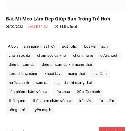
Bật Mí Mẹo Làm Đẹp Giúp Bạn Trông Trẻ Hơn
01/02/2023
LÀM ĐẸP DA
3 Mins Read
TAGS :
ánh nắng mặt trời
axit folic
bột yến mạch
chăm sóc da
chăm sóc da khô
chống nắng
dưa chuột
điều trị sạm da
điều trị sạm da khi mang thai
kem chống nắng
khoai tây
mang thai
nha đam
nước chanh
sạm da
sạm da khi mang thai
sản phẩm chăm sóc da
sữa chua
Sữa đậu nành
thói quen
thói quen chăm sóc da
trái cây
Tự nhiên
uống nước
yến mạch