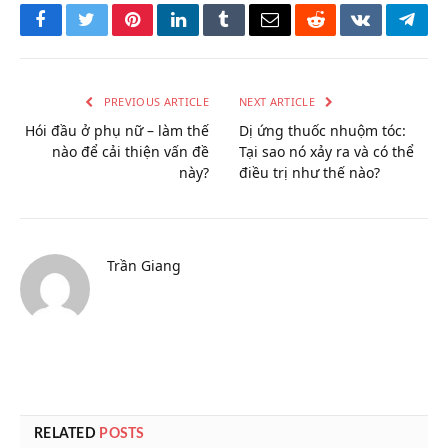
Facebook
Twitter
Pinterest
LinkedIn
Tumblr
Email
Reddit
VKontakte
Tele
PREVIOUS ARTICLE
NEXT ARTICLE
Hói đầu ở phụ nữ – làm thế
Dị ứng thuốc nhuộm tóc:
nào để cải thiện vấn đề
Tại sao nó xảy ra và có thể
này?
điều trị như thế nào?
Trần Giang
RELATED
POSTS