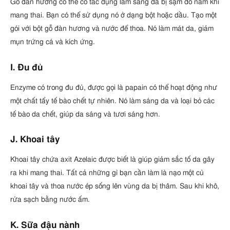
Gỗ đàn hương có thể có tác dụng làm sáng da bị sạm do nám khi
mang thai. Bạn có thể sử dụng nó ở dạng bột hoặc dầu. Tạo một
gói với bột gỗ đàn hương và nước để thoa. Nó làm mát da, giảm
mụn trứng cá và kích ứng.
I. Đu đủ
Enzyme có trong đu đủ, được gọi là papain có thể hoạt động như
một chất tẩy tế bào chết tự nhiên. Nó làm sáng da và loại bỏ các
tế bào da chết, giúp da sáng và tươi sáng hơn.
J. Khoai tây
Khoai tây chứa axit Azelaic được biết là giúp giảm sắc tố da gây
ra khi mang thai. Tất cả những gì bạn cần làm là nạo một củ
khoai tây và thoa nước ép sống lên vùng da bị thâm. Sau khi khô,
rửa sạch bằng nước ấm.
K. Sữa đậu nành