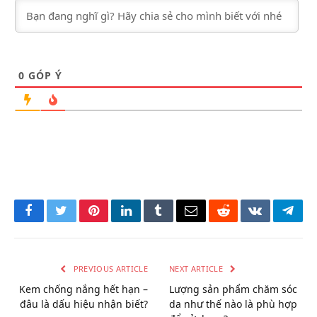
0
GÓP Ý
Facebook
Twitter
Pinterest
LinkedIn
Tumblr
Email
Reddit
VKontakte
Tele
PREVIOUS ARTICLE
NEXT ARTICLE
Kem chống nắng hết hạn –
Lượng sản phẩm chăm sóc
đâu là dấu hiệu nhận biết?
da như thế nào là phù hợp