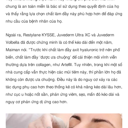
chung là an toàn miễn là bác sĩ sử dụng theo quyết định của họ
và thấy rằng lựa chọn chất làm đầy này phù hợp hơn để đáp ứng
nhu cầu của bệnh nhân của họ.
Ngoài ra, Restylane KYSSE, Juvederm Ultra XC và Juvederm
Volbella đã được chứng minh là có thể kéo dài đến một năm,
Maiman nói. “Trước khi chất làm đầy axit hyaluronic trở nên phổ
biến, chất làm đầy ‘được ưa chuộng’ để cải thiện môi vĩnh viễn
thường dựa trên collagen, như Artefill. Tuy nhiên, trong khi một số
nhà cung cấp vẫn thực hiện các mũi tiêm này, thì phần lớn họ đã
không còn được ưa chuộng. Điều này là do nguy cơ xảy ra các
tác dụng phụ cao hơn theo thống kê có khả năng kéo dài lâu hơn,
như cục u hoặc nốt sần, phản ứng viêm, sẹo, mẩn đỏ kéo dài và
nguy cơ phản ứng dị ứng cao hơn.