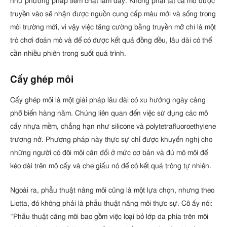
như phương pháp tiêm chất làm đầy. Không phải tất cả mỡ được
truyền vào sẽ nhận được nguồn cung cấp máu mới và sống trong
môi trường mới, vì vậy việc tăng cường bằng truyền mỡ chỉ là một
trò chơi đoán mò và để có được kết quả đồng đều, lâu dài có thể
cần nhiều phiên trong suốt quá trình.
Cấy ghép môi
Cấy ghép môi là một giải pháp lâu dài có xu hướng ngày càng
phổ biến hàng năm. Chúng liên quan đến việc sử dụng các mô
cấy nhựa mềm, chẳng hạn như silicone và polytetrafluoroethylene
trương nở. Phương pháp này thực sự chỉ được khuyến nghị cho
những người có đôi môi cân đối ở mức cơ bản và đủ mô môi để
kéo dài trên mô cấy và che giấu nó để có kết quả trông tự nhiên.
Ngoài ra, phẫu thuật nâng môi cũng là một lựa chọn, nhưng theo
Liotta, đó không phải là phẫu thuật nâng môi thực sự. Cô ấy nói:
“Phẫu thuật căng môi bao gồm việc loại bỏ lớp da phía trên môi