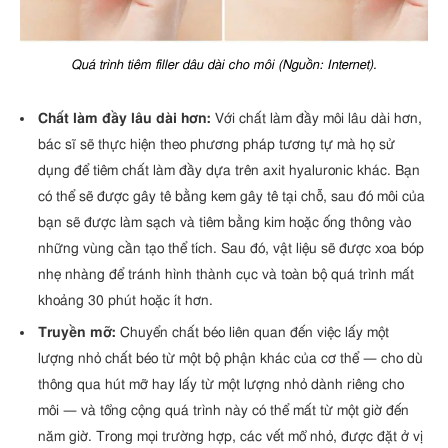
Quá trình tiêm filler dâu dài cho môi (Nguồn: Internet).
Chất làm đầy lâu dài hơn:
Với chất làm đầy môi lâu dài hơn,
bác sĩ sẽ thực hiện theo phương pháp tương tự mà họ sử
dụng để tiêm chất làm đầy dựa trên axit hyaluronic khác. Bạn
có thể sẽ được gây tê bằng kem gây tê tại chỗ, sau đó môi của
bạn sẽ được làm sạch và tiêm bằng kim hoặc ống thông vào
những vùng cần tạo thể tích. Sau đó, vật liệu sẽ được xoa bóp
nhẹ nhàng để tránh hình thành cục và toàn bộ quá trình mất
khoảng 30 phút hoặc ít hơn.
Truyền mỡ:
Chuyển chất béo liên quan đến việc lấy một
lượng nhỏ chất béo từ một bộ phận khác của cơ thể — cho dù
thông qua hút mỡ hay lấy từ một lượng nhỏ dành riêng cho
môi — và tổng cộng quá trình này có thể mất từ ​​một giờ đến
năm giờ. Trong mọi trường hợp, các vết mổ nhỏ, được đặt ở vị