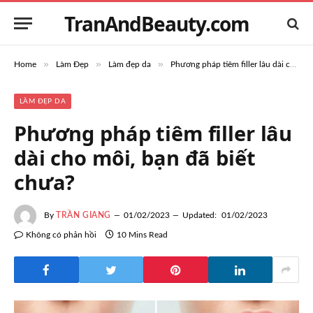
TranAndBeauty.com
»
»
»
Home
Làm Đẹp
Làm đẹp da
Phương pháp tiêm filler lâu dài cho môi, bạn đã biết chưa?
LÀM ĐẸP DA
Phương pháp tiêm filler lâu
dài cho môi, bạn đã biết
chưa?
By
TRẦN GIANG
01/02/2023
Updated:
01/02/2023
Không có phản hồi
10 Mins Read