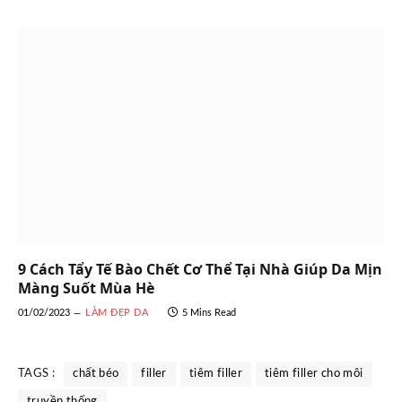
9 Cách Tẩy Tế Bào Chết Cơ Thể Tại Nhà Giúp Da Mịn
Màng Suốt Mùa Hè
01/02/2023
LÀM ĐẸP DA
5 Mins Read
TAGS :
chất béo
filler
tiêm filler
tiêm filler cho môi
truyền thống