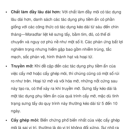
Chất làm đầy lâu dài hơn:
Với chất làm đầy môi có tác dụng
lâu dài hơn, danh sách các tác dụng phụ tiềm ẩn có phần
giống với các công thức có tác dụng kéo dài từ sáu đến chín
tháng—Moradfar liệt kê sưng tấy, bầm tím, đỏ, có thể di
chuyển và nguy cơ phù nề như một số ít. Các phản ứng bất lợi
nghiêm trọng nhưng hiếm gặp bao gồm nhiễm trùng, tắc
mạch, sốc phản vệ, hình thành hạt và hoại tử.
Truyền mỡ:
Khi đề cập đến các tác dụng phụ tiềm ẩn của
việc cấy mỡ hoặc cấy ghép môi, thì chúng cũng có một số rủi
ro như trên. Hoại tử mỡ và vôi hóa mỡ, những nốt cứng sau
này tạo ra, có thể xảy ra khi truyền mỡ. Sưng tấy kéo dài là
một tác dụng phụ tiềm ẩn của quá trình cấy mỡ, mặc dù tình
trạng sưng tấy do quy trình này thường kéo dài từ 5 đến 10
ngày.
Cấy ghép môi:
Biến chứng phổ biến nhất của việc cấy ghép
môi là sai vị trí, thường là do vị trí không đối xứng. Sự nhô ra