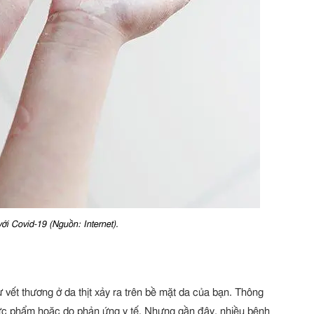
với Covid-19 (Nguồn: Internet).
vết thương ở da thịt xảy ra trên bề mặt da của bạn. Thông
thực phẩm hoặc do phản ứng y tế. Nhưng gần đây, nhiều bệnh