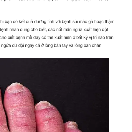
khi bạn có kết quả dương tính với bệnh sùi mào gà hoặc thậm
Bệnh nhân cũng cho biết, các nốt mẩn ngứa xuất hiện đột
o biết bệnh mề đay có thể xuất hiện ở bất kỳ vị trí nào trên
y ngứa dữ dội ngay cả ở lòng bàn tay và lòng bàn chân.