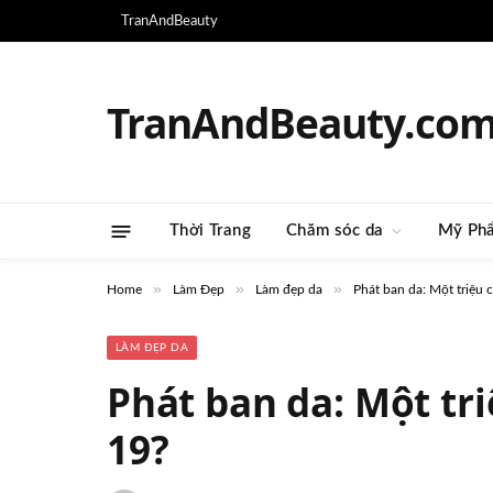
TranAndBeauty
TranAndBeauty.co
Thời Trang
Chăm sóc da
Mỹ Ph
»
»
»
Home
Làm Đẹp
Làm đẹp da
Phát ban da: Một triệu
LÀM ĐẸP DA
Phát ban da: Một tr
19?