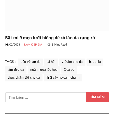
Bật mí 9 mẹo lười biếng để có làn da rạng rỡ
01/02/2023
LÀM ĐẸP DA
5 Mins Read
TAGS :
bảo vệ làn da
cá hồi
giữ ẩm cho da
hạt chia
làm đẹp da
ngăn ngừa lão hóa
Quả bơ
thực phẩm tốt cho da
Trái cây họ cam chanh