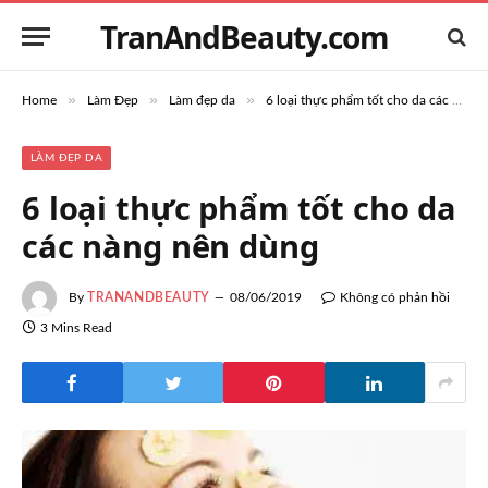
TranAndBeauty.com
»
»
»
Home
Làm Đẹp
Làm đẹp da
6 loại thực phẩm tốt cho da các nàng nên dùng
LÀM ĐẸP DA
6 loại thực phẩm tốt cho da
các nàng nên dùng
By
TRANANDBEAUTY
08/06/2019
Không có phản hồi
3 Mins Read