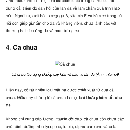
Chất astaxanthin – một loại carotenoid có trong cá hồi có tác
dụng cải thiện độ đàn hồi của làn da và làm chậm quá trình lão
hóa. Ngoài ra, axit béo omegaga-3, vitamin E và kẽm có trong cá
hồi còn giúp giữ ẩm cho da và kháng viêm, chữa lành các vết
thương bởi kích ứng da và mụn trứng cá.
4. Cà chua
Cà chua tác dụng chống oxy hóa và bảo vệ làn da (Ảnh: internet)
Hiện nay, có rất nhiều loại mặt nạ được chiết xuất từ quả cà
chua. Điều này chứng tỏ cà chua là một loại
thực phẩm tốt cho
da
.
Không chỉ cung cấp lượng vitamin dồi dào, cà chua còn chứa các
chất dinh dưỡng như lycopene, lutein, alpha-carotene và beta-