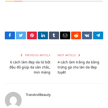
Facebook
Twitter
Pinterest
LinkedIn
Tumblr
Email
Reddit
VKontakte
Tele
PREVIOUS ARTICLE
NEXT ARTICLE
6 cách làm đẹp da từ bột
4 cách làm trắng da bằng
đậu đỏ giúp da săn chắc,
trứng gà cho làn da đẹp
mịn màng
tuyệt
TranAndBeauty