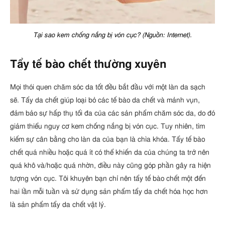
Tại sao kem chống nắng bị vón cục? (Nguồn: Internet).
Tẩy tế bào chết thường xuyên
Mọi thói quen chăm sóc da tốt đều bắt đầu với một làn da sạch
sẽ. Tẩy da chết giúp loại bỏ các tế bào da chết và mảnh vụn,
đảm bảo sự hấp thụ tối đa của các sản phẩm chăm sóc da, do đó
giảm thiểu nguy cơ kem chống nắng bị vón cục. Tuy nhiên, tìm
kiếm sự cân bằng cho làn da của bạn là chìa khóa. Tẩy tế bào
chết quá nhiều hoặc quá ít có thể khiến da của chúng ta trở nên
quá khô và/hoặc quá nhờn, điều này cũng góp phần gây ra hiện
tượng vón cục. Tôi khuyên bạn chỉ nên tẩy tế bào chết một đến
hai lần mỗi tuần và sử dụng sản phẩm tẩy da chết hóa học hơn
là sản phẩm tẩy da chết vật lý.