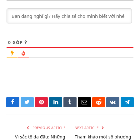
0
GÓP Ý
Facebook
Twitter
Pinterest
LinkedIn
Tumblr
Email
Reddit
VKontakte
Tele
PREVIOUS ARTICLE
NEXT ARTICLE
Vi sắc tố da đầu: Những
Tham khảo một số phương