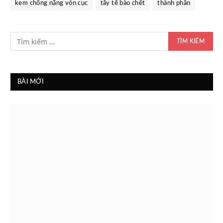
kem chống nắng vón cục
tẩy tế bào chết
thành phần
BÀI MỚI