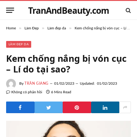
TranAndBeauty.com
»
»
»
Home
Làm Đẹp
Làm đẹp da
Kem chống nắng bị vón cục – Lí do tại sao?
LÀM ĐẸP DA
Kem chống nắng bị vón cục
– Lí do tại sao?
By
TRẦN GIANG
01/02/2023
Updated:
01/02/2023
Không có phản hồi
6 Mins Read