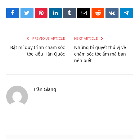
Facebook
Twitter
Pinterest
LinkedIn
Tumblr
Email
Reddit
VKontakte
Tele
PREVIOUS ARTICLE
NEXT ARTICLE
Bật mí quy trình chăm sóc
Những bí quyết thú vị về
tóc kiểu Hàn Quốc
chăm sóc tóc ẩm mà bạn
nên biết
Trần Giang