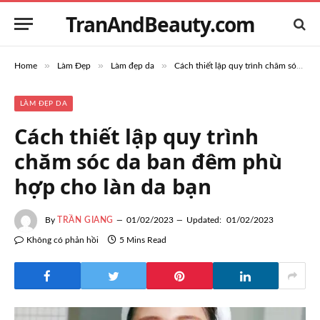
TranAndBeauty.com
»
»
»
Home
Làm Đẹp
Làm đẹp da
Cách thiết lập quy trình chăm sóc da ban đêm phù hợp cho làn da bạn
LÀM ĐẸP DA
Cách thiết lập quy trình
chăm sóc da ban đêm phù
hợp cho làn da bạn
By
TRẦN GIANG
01/02/2023
Updated:
01/02/2023
Không có phản hồi
5 Mins Read