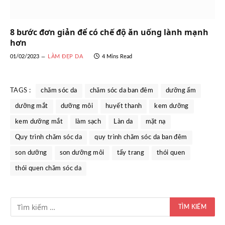
8 bước đơn giản để có chế độ ăn uống lành mạnh
hơn
01/02/2023
LÀM ĐẸP DA
4 Mins Read
TAGS :
chăm sóc da
chăm sóc da ban đêm
dưỡng ẩm
dưỡng mắt
dưỡng môi
huyết thanh
kem dưỡng
kem dưỡng mắt
làm sạch
Làn da
mặt nạ
Quy trình chăm sóc da
quy trình chăm sóc da ban đêm
son dưỡng
son dưỡng môi
tẩy trang
thói quen
thói quen chăm sóc da