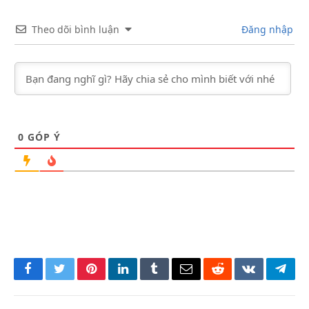
Theo dõi bình luận
Đăng nhập
0
GÓP Ý
Facebook
Twitter
Pinterest
LinkedIn
Tumblr
Email
Reddit
VKontakte
Tele