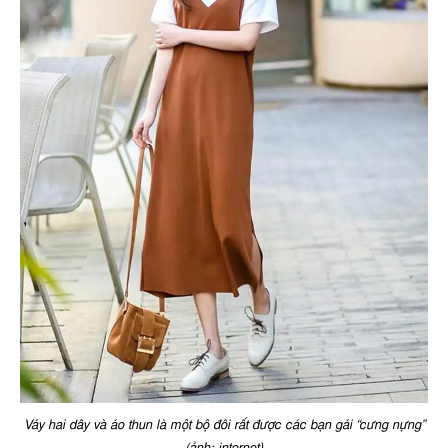
Váy hai dây và áo thun là một bộ đôi rất được các bạn gái “cưng nựng”