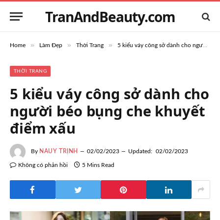
TranAndBeauty.com
»
»
»
Home
Làm Đẹp
Thời Trang
5 kiểu váy công sở dành cho người béo bụng che khuyết điểm xấu
THỜI TRANG
5 kiểu váy công sở dành cho
người béo bụng che khuyết
điểm xấu
By
NAUY TRỊNH
02/02/2023
Updated:
02/02/2023
Không có phản hồi
5 Mins Read