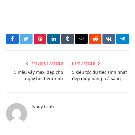
Facebook
Twitter
Pinterest
LinkedIn
Tumblr
Email
Reddit
VKontakte
Tele
PREVIOUS ARTICLE
NEXT ARTICLE
5 mẫu váy maxi đẹp cho
5 kiểu tóc dự tiệc sinh nhật
ngày hè thêm xinh
đẹp giúp nàng toả sáng
Nauy trịnh