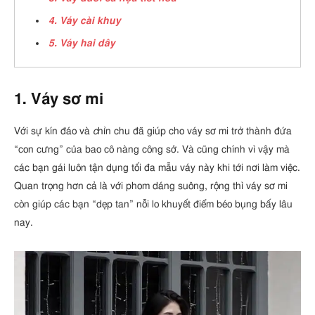
4. Váy cài khuy
5. Váy hai dây
1. Váy sơ mi
Với sự kín đáo và
c
hỉn chu đã giúp cho váy sơ mi trở thành đứa
“con cưng” của bao cô nàng công sở. Và cũng chính vì vậy mà
các bạn gái luôn tận dụng tối đa mẫu váy này khi tới nơi làm việc.
Quan trọng hơn cả là với phom dáng suông, rộng thì váy sơ mi
còn giúp các bạn “dẹp tan” nỗi lo khuyết điểm béo bụng bấy lâu
nay.