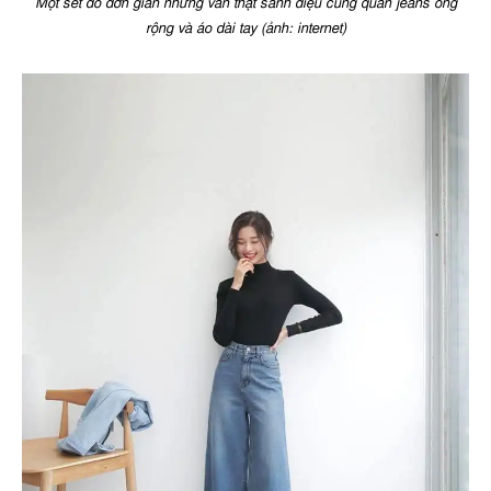
Một set đồ đơn giản nhưng vẫn thật sành điệu cùng quần jeans ống
rộng và áo dài tay (ảnh: internet)