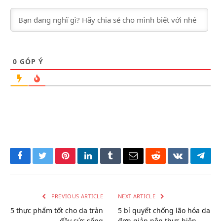
0
GÓP Ý
Facebook
Twitter
Pinterest
LinkedIn
Tumblr
Email
Reddit
VKontakte
Tele
PREVIOUS ARTICLE
NEXT ARTICLE
5 thực phẩm tốt cho da tràn
5 bí quyết chống lão hóa da
đầy sức sống
đơn giản nên thực hiện