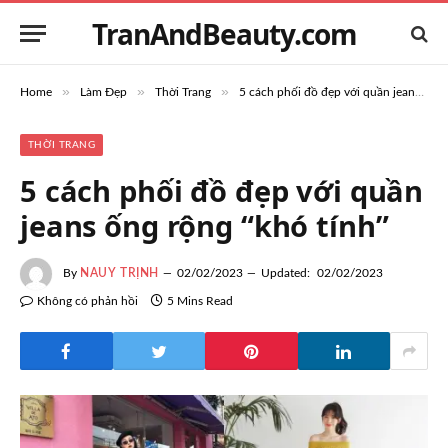
TranAndBeauty.com
»
»
»
Home
Làm Đẹp
Thời Trang
5 cách phối đồ đẹp với quần jeans ống rộng “khó tính”
THỜI TRANG
5 cách phối đồ đẹp với quần
jeans ống rộng “khó tính”
By
NAUY TRỊNH
02/02/2023
Updated:
02/02/2023
Không có phản hồi
5 Mins Read